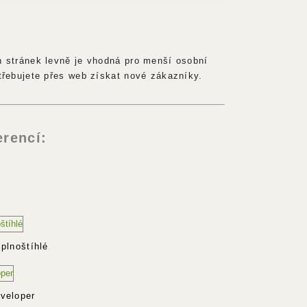
h stránek levně je vhodná pro menší osobní
třebujete přes web získat nové zákazníky.
erencí:
plnoštíhlé
veloper