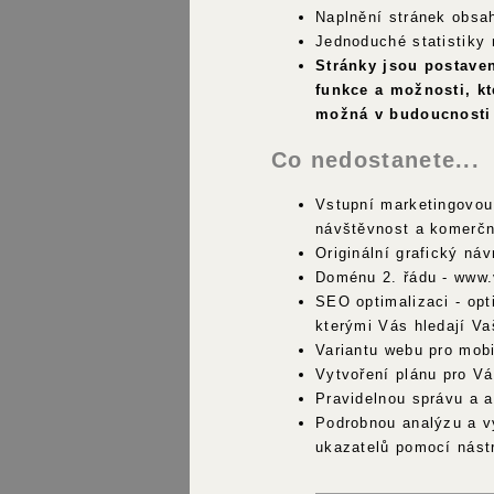
Naplnění stránek obs
Jednoduché statistiky 
Stránky jsou postave
funkce a možnosti, kt
možná v budoucnosti 
Co nedostanete...
Vstupní marketingovou
návštěvnost a komerčn
Originální grafický náv
Doménu 2. řádu - www.
SEO optimalizaci - opt
kterými Vás hledají V
Variantu webu pro mobil
Vytvoření plánu pro V
Pravidelnou správu a a
Podrobnou analýzu a v
ukazatelů pomocí nást