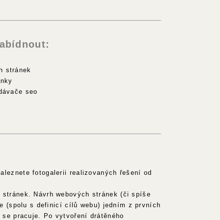
abídnout:
h stránek
ánky
edávače seo
leznete fotogalerii realizovaných řešení od
stránek. Návrh webových stránek (či spíše
je (spolu s definicí cílů webu) jedním z prvních
h se pracuje. Po vytvoření drátěného