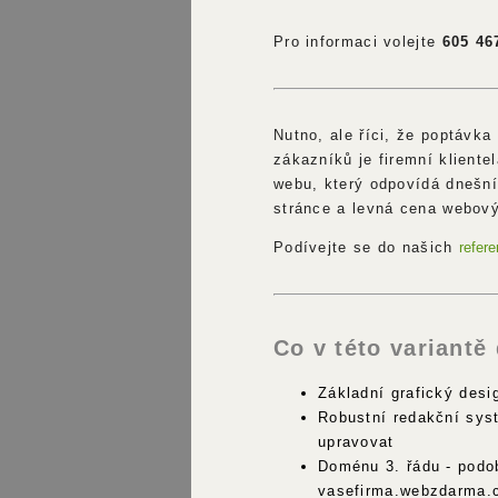
Pro informaci volejte
605 46
Nutno, ale říci, že poptávka
zákazníků je firemní kliente
webu, který odpovídá dnešní
stránce a levná cena webový
Podívejte se do našich
refere
Co v této variantě
Základní grafický desi
Robustní redakční sys
upravovat
Doménu 3. řádu - podo
vasefirma.webzdarma.