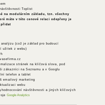
ahem
návštěvnosti Toplist
né na modulárním základu, tzn. všechny
eré máte v této cenové relaci odepřeny je
přidat
 analýzu (což je základ pro budoucí
í užitek z webu)
rh
vasefirma.cz
imalizace stránek na klíčová slova, pod
aši zákazníci na Seznamu a v Googlu
ní telefon a tablet
áš emailový marketing
ktualizaci webu
yhodnocování návštěvnosti a jiných klíčových
roje
Google Analytics