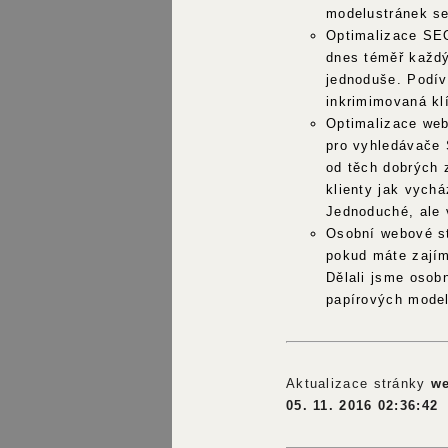
modelustránek se
Optimalizace SE
dnes téměř každý
jednoduše. Podíve
inkrimimovaná kl
Optimalizace web
pro vyhledávače 
od těch dobrých z
klienty jak vychá
Jednoduché, ale
Osobní webové st
pokud máte zajím
Dělali jsme osob
papírových mode
Aktualizace stránky
we
05. 11. 2016 02:36:42