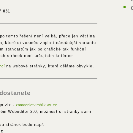
7 031
 po tomto řešení není velká, přece jen většina
la, které si vesměs zaplatí náročnější variantu
m standartům jak po grafické tak funkční
ch stránek není určujícím kritériem.
ncí
na webové stránky, které děláme obvykle.
 dostanete
gn viz -
zamecnictvirohlik.wz.cz
tém Webeditor 2.0, možnost si stránky sami
ba stránek bude např.
cz