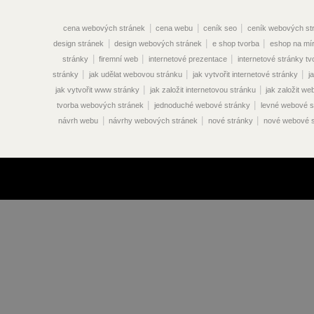
|
|
|
cena webových stránek
cena webu
ceník seo
ceník webových st
|
|
|
design stránek
design webových stránek
e shop tvorba
eshop na mí
|
|
|
stránky
firemní web
internetové prezentace
internetové stránky tv
|
|
|
stránky
jak udělat webovou stránku
jak vytvořit internetové stránky
j
|
|
jak vytvořit www stránky
jak založit internetovou stránku
jak založit w
|
|
tvorba webových stránek
jednoduché webové stránky
levné webové s
|
|
|
návrh webu
návrhy webových stránek
nové stránky
nové webové s
|
|
vyhledávače
optimalizace pro vyhledávače seo
optimalizace seo
|
optimalizace vyhledávače
optimalizace webových stránek pro vyhledáva
|
|
|
vyhledávače
optimalizace www stránek
originální webové stránky
|
|
překlady webových stránek
prodej webových stránek
prodej webu
|
|
|
stránek
propagace webových stránek
propagace webu
redakční sy
|
|
|
|
|
stránek
reklama na webu
seo ceník
seo eshop
seo online
|
|
optimalizace cena
seo optimalizace ceník
seo optimalizace praha
|
|
vyhledávače
seo optimalizace stránek
seo optimalizace webových strá
|
|
|
|
stránek
seo služby
seo webdesign
správa webových stránek
sp
|
|
|
|
stránek
stránky
tvorba eshopu
tvorba internetových obchodů
tvo
|
|
|
tvorba redakčního systému
tvorba shopu
tvorba stránky
tvorba w
|
|
tvorba webdesignu
tvorba webové stránky
tvorba webových prezent