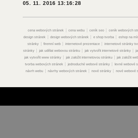
05. 11. 2016 13:16:28
|
|
|
cena webových stránek
cena webu
ceník seo
ceník webových st
|
|
|
design stránek
design webových stránek
e shop tvorba
eshop na mí
|
|
|
stránky
firemní web
internetové prezentace
internetové stránky tv
|
|
|
stránky
jak udělat webovou stránku
jak vytvořit internetové stránky
j
|
|
jak vytvořit www stránky
jak založit internetovou stránku
jak založit w
|
|
tvorba webových stránek
jednoduché webové stránky
levné webové s
|
|
|
návrh webu
návrhy webových stránek
nové stránky
nové webové s
|
|
vyhledávače
optimalizace pro vyhledávače seo
optimalizace seo
|
optimalizace vyhledávače
optimalizace webových stránek pro vyhledáva
|
|
|
vyhledávače
optimalizace www stránek
originální webové stránky
|
|
překlady webových stránek
prodej webových stránek
prodej webu
|
|
|
stránek
propagace webových stránek
propagace webu
redakční sy
|
|
|
|
|
stránek
reklama na webu
seo ceník
seo eshop
seo online
|
|
optimalizace cena
seo optimalizace ceník
seo optimalizace praha
|
|
vyhledávače
seo optimalizace stránek
seo optimalizace webových strá
|
|
|
|
stránek
seo služby
seo webdesign
správa webových stránek
sp