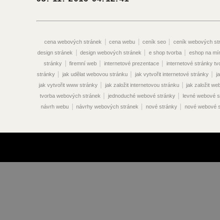
|
|
|
cena webových stránek
cena webu
ceník seo
ceník webových st
|
|
|
design stránek
design webových stránek
e shop tvorba
eshop na mí
|
|
|
stránky
firemní web
internetové prezentace
internetové stránky tv
|
|
|
stránky
jak udělat webovou stránku
jak vytvořit internetové stránky
j
|
|
jak vytvořit www stránky
jak založit internetovou stránku
jak založit w
|
|
tvorba webových stránek
jednoduché webové stránky
levné webové s
|
|
|
návrh webu
návrhy webových stránek
nové stránky
nové webové s
|
|
vyhledávače
optimalizace pro vyhledávače seo
optimalizace seo
|
optimalizace vyhledávače
optimalizace webových stránek pro vyhledáva
|
|
|
vyhledávače
optimalizace www stránek
originální webové stránky
|
|
překlady webových stránek
prodej webových stránek
prodej webu
|
|
|
stránek
propagace webových stránek
propagace webu
redakční sy
|
|
|
|
|
stránek
reklama na webu
seo ceník
seo eshop
seo online
|
|
optimalizace cena
seo optimalizace ceník
seo optimalizace praha
|
|
vyhledávače
seo optimalizace stránek
seo optimalizace webových strá
|
|
|
|
stránek
seo služby
seo webdesign
správa webových stránek
sp
|
|
|
|
stránek
stránky
tvorba eshopu
tvorba internetových obchodů
tvo