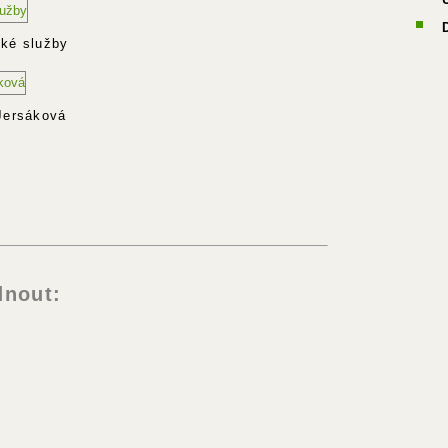
ké služby
Jersáková
nout: