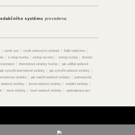
redakčního systému
provedena:
|
|
|
|
ceník seo
ceník webových stránek
Dále nabízíme
|
|
|
|
nek
e shop tvorba
eshop na míru
eshop tvorba
firemní
|
|
prezentace
internetové stránky tvorba
jak udělat webové
|
|
jak vytvořit internetové stránky
jak vytvořit webové stránky
|
|
nternetovou stránku
jak založit webové stránky
jednoduchá
|
|
|
 webové stránky
levné webové stránky
mobilní stránky
|
|
|
ek
nové stránky
nové webové stránky
optimalizace pro
|
|
|
hledávače seo
optimalizace seo
optimalizace stránek
|
ce webových stránek pro vyhledávače
optimalizace webu pro
|
|
|
ánek
originální webové stránky
osobní webové stránky
|
|
webových stránek
prodej webu
programování webových
|
|
|
propagace webu
redakční systém
registrace webových
|
|
|
|
ceník
seo eshop
seo online
seo optimalizace
seo