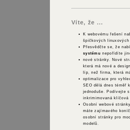
Víte, že ...
K webovému řešení nab
špičkových linuxových 
Přesvědčte se, že nab
systému
nepořídíte jin
nové stránky. Nové st
která má nové a desig
líp, než firma, která m
optimalizace pro vyhl
SEO dělá dnes téměř ka
jednoduše. Podívejte s
inkrimimovaná klíčová
Osobní webové stránky
máte zajímavého koníčk
osobní stránky pro mo
modelů.