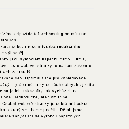
ízíme odpovídající webhosting na míru na
strojích.
ízená webová řešení
tvorba redakčního
de výhodněji.
ránky jsou symbolem úspěchu firmy. Firma,
nově čisté webové stránky je na tom zákonitě
á web zastaralý.
edávače seo. Optimalizace pro vyhledávače
ždý. Ty špatné firmy od těch dobrých zjistíte
e na jejich zákazníky jak vycházejí na
 slova. Jednoduché, ale výmluvné.
 Osobní webové stránky je dobré mít pokud
a o který se chcete podělit. Dělali jsme
deláře zabývající se výrobou papírových