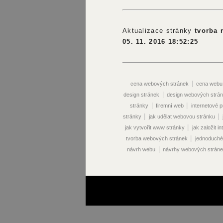
Aktualizace stránky
tvorba 
05. 11. 2016 18:52:25
|
cena webových stránek
cena webu
|
design stránek
design webových strá
|
|
stránky
firemní web
internetové 
|
|
stránky
jak udělat webovou stránku
|
jak vytvořit www stránky
jak založit i
|
tvorba webových stránek
jednoduché
|
návrh webu
návrhy webových strán
|
vyhledávače
optimalizace pro vy
|
optimalizace vyhledávače
optimaliza
|
vyhledávače
optimalizace www str
|
překlady webových stránek
prodej 
|
stránek
propagace webových stránek
|
|
stránek
reklama na webu
seo 