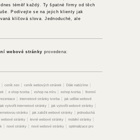
dnes téměř každý. Ty špatné firmy od těch
uše. Podívejte se na jejich klienty jak
ovaná klíčová slova. Jednoduché, ale
lní webové stránky
provedena:
|
|
|
|
ceník seo
ceník webových stránek
Dále nabízíme
|
|
|
|
nek
e shop tvorba
eshop na míru
eshop tvorba
firemní
|
|
prezentace
internetové stránky tvorba
jak udělat webové
|
|
jak vytvořit internetové stránky
jak vytvořit webové stránky
|
|
nternetovou stránku
jak založit webové stránky
jednoduchá
|
|
|
 webové stránky
levné webové stránky
mobilní stránky
|
|
|
ek
nové stránky
nové webové stránky
optimalizace pro
|
|
|
hledávače seo
optimalizace seo
optimalizace stránek
|