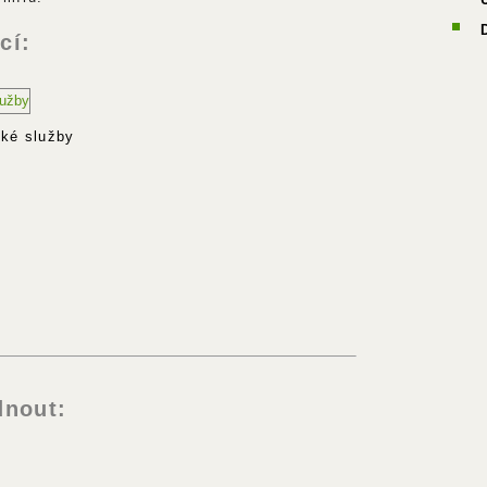
cí:
ké služby
nout: