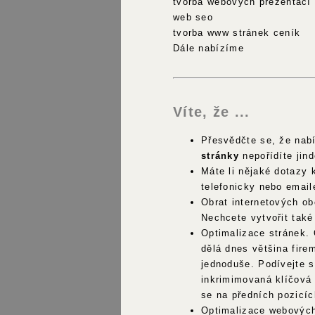
tvorba webových prezentací
web seo
tvorba www stránek ceník
Dále nabízíme
Víte, že ...
Přesvědčte se, že nab
stránky
nepořídíte jind
Máte li nějaké dotazy
telefonicky nebo emai
Obrat internetových ob
Nechcete vytvořit také
Optimalizace stránek.
dělá dnes většina firem
jednoduše. Podívejte se
inkrimimovaná klíčová 
se na předních pozicích
Optimalizace webových