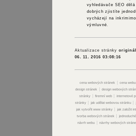
vyhledávače SEO dělá 
dobrých zjistíte jednod
vycházejí na inkrimim
výmluvné.
Aktualizace stránky
originá
06. 11. 2016 03:08:16
|
cena webových stránek
cena webu
|
design stránek
design webových strá
|
|
stránky
firemní web
internetové 
|
|
stránky
jak udělat webovou stránku
|
jak vytvořit www stránky
jak založit i
|
tvorba webových stránek
jednoduché
|
návrh webu
návrhy webových strán
|
vyhledávače
optimalizace pro vy
|