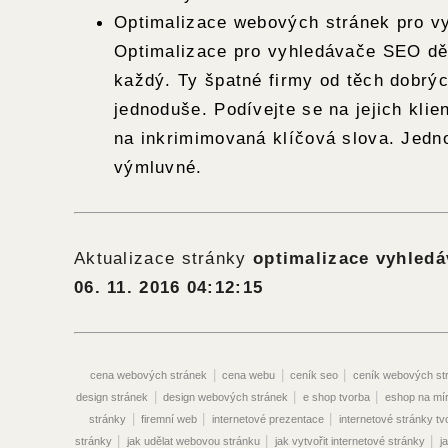
Optimalizace webových stránek pro v
Optimalizace pro vyhledávače SEO dě
každý. Ty špatné firmy od těch dobrých
jednoduše. Podívejte se na jejich klie
na inkrimimovaná klíčová slova. Jedn
výmluvné.
Aktualizace stránky
optimalizace vyhled
06. 11. 2016 04:12:15
|
|
|
cena webových stránek
cena webu
ceník seo
ceník webových st
|
|
|
design stránek
design webových stránek
e shop tvorba
eshop na mí
|
|
|
stránky
firemní web
internetové prezentace
internetové stránky tv
|
|
|
stránky
jak udělat webovou stránku
jak vytvořit internetové stránky
j