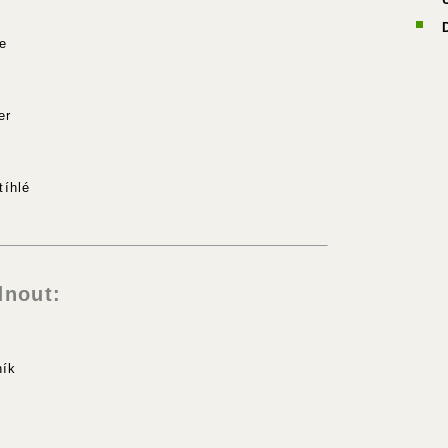
e
er
íhlé
nout:
ník