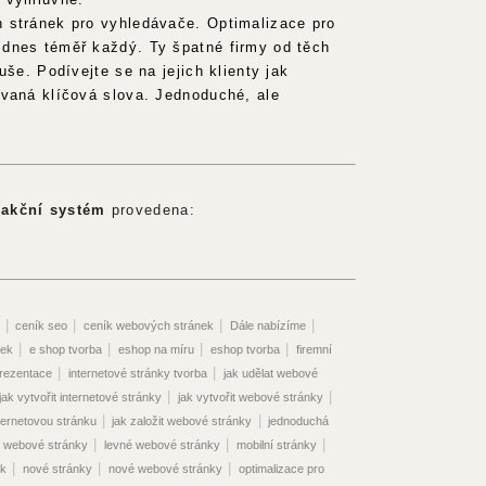
 stránek pro vyhledávače. Optimalizace pro
dnes téměř každý. Ty špatné firmy od těch
uše. Podívejte se na jejich klienty jak
ovaná klíčová slova. Jednoduché, ale
akční systém
provedena:
|
|
|
|
ceník seo
ceník webových stránek
Dále nabízíme
|
|
|
|
nek
e shop tvorba
eshop na míru
eshop tvorba
firemní
|
|
prezentace
internetové stránky tvorba
jak udělat webové
|
|
jak vytvořit internetové stránky
jak vytvořit webové stránky
|
|
nternetovou stránku
jak založit webové stránky
jednoduchá
|
|
|
 webové stránky
levné webové stránky
mobilní stránky
|
|
|
ek
nové stránky
nové webové stránky
optimalizace pro