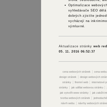
Optimalizace webových
vyhledávače SEO dělá 
dobrých zjistíte jednod
vycházejí na inkrimim
výmluvné.
Aktualizace stránky
web red
05. 11. 2016 06:52:37
|
cena webových stránek
cena webu
|
design stránek
design webových strá
|
|
stránky
firemní web
internetové 
|
|
stránky
jak udělat webovou stránku
|
jak vytvořit www stránky
jak založit i
|
tvorba webových stránek
jednoduché
|
návrh webu
návrhy webových strán