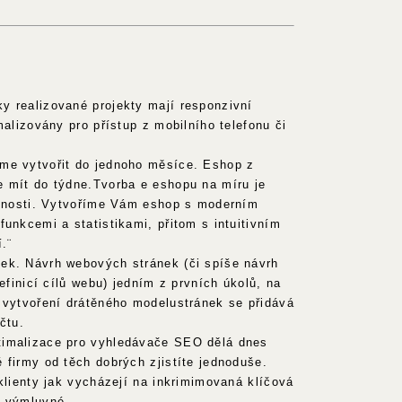
y realizované projekty mají responzivní
malizovány pro přístup z mobilního telefonu či
me vytvořit do jednoho měsíce. Eshop z
e mít do týdne.Tvorba e eshopu na míru je
činnosti. Vytvoříme Vám eshop s moderním
funkcemi a statistikami, přitom s intuitivním
.¨
ek. Návrh webových stránek (či spíše návrh
definicí cílů webu) jedním z prvních úkolů, na
 vytvoření drátěného modelustránek se přidává
čtu.
imalizace pro vyhledávače SEO dělá dnes
 firmy od těch dobrých zjistíte jednoduše.
 klienty jak vycházejí na inkrimimovaná klíčová
e výmluvné.