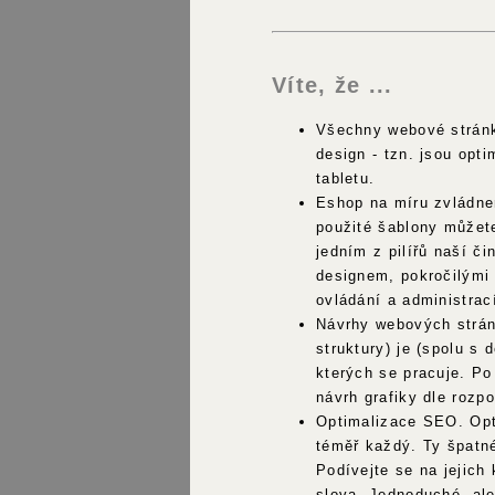
Víte, že ...
Všechny webové stránk
design - tzn. jsou opti
tabletu.
Eshop na míru zvládne
použité šablony můžet
jedním z pilířů naší 
designem, pokročilými 
ovládání a administrací
Návrhy webových strán
struktury) je (spolu s 
kterých se pracuje. Po
návrh grafiky dle rozpo
Optimalizace SEO. Opt
téměř každý. Ty špatné
Podívejte se na jejich
slova. Jednoduché, al