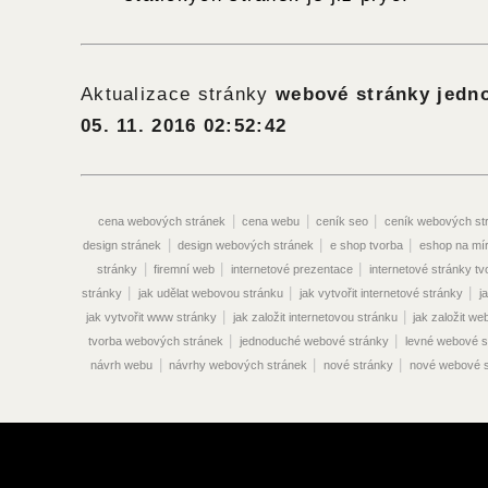
Aktualizace stránky
webové stránky jedn
05. 11. 2016 02:52:42
|
|
|
cena webových stránek
cena webu
ceník seo
ceník webových st
|
|
|
design stránek
design webových stránek
e shop tvorba
eshop na mí
|
|
|
stránky
firemní web
internetové prezentace
internetové stránky tv
|
|
|
stránky
jak udělat webovou stránku
jak vytvořit internetové stránky
j
|
|
jak vytvořit www stránky
jak založit internetovou stránku
jak založit w
|
|
tvorba webových stránek
jednoduché webové stránky
levné webové s
|
|
|
návrh webu
návrhy webových stránek
nové stránky
nové webové s
|
|
vyhledávače
optimalizace pro vyhledávače seo
optimalizace seo
|
optimalizace vyhledávače
optimalizace webových stránek pro vyhledáva
|
|
|
vyhledávače
optimalizace www stránek
originální webové stránky
|
|
překlady webových stránek
prodej webových stránek
prodej webu
|
|
|
stránek
propagace webových stránek
propagace webu
redakční sy