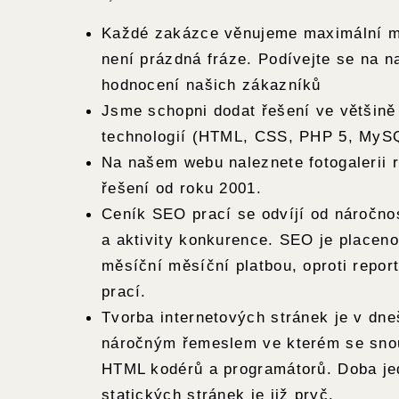
Každé zakázce věnujeme maximální m
není prázdná fráze. Podívejte se na n
hodnocení našich zákazníků
Jsme schopni dodat řešení ve většin
technologií (HTML, CSS, PHP 5, MyS
Na našem webu naleznete fotogalerii 
řešení od roku 2001.
Ceník SEO prací se odvíjí od náročnos
a aktivity konkurence. SEO je placen
měsíční měsíční platbou, oproti repo
prací.
Tvorba internetových stránek je v dn
náročným řemeslem ve kterém se snou
HTML kodérů a programátorů. Doba j
statických stránek je již pryč.