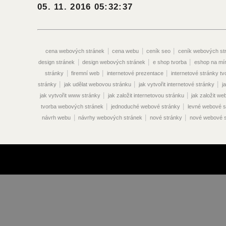
05. 11. 2016 05:32:37
|
|
|
cena webových stránek
cena webu
ceník seo
ceník webových st
|
|
|
design stránek
design webových stránek
e shop tvorba
eshop na mí
|
|
|
stránky
firemní web
internetové prezentace
internetové stránky tv
|
|
|
stránky
jak udělat webovou stránku
jak vytvořit internetové stránky
j
|
|
jak vytvořit www stránky
jak založit internetovou stránku
jak založit w
|
|
tvorba webových stránek
jednoduché webové stránky
levné webové s
|
|
|
návrh webu
návrhy webových stránek
nové stránky
nové webové s
|
|
vyhledávače
optimalizace pro vyhledávače seo
optimalizace seo
|
optimalizace vyhledávače
optimalizace webových stránek pro vyhledáva
|
|
|
vyhledávače
optimalizace www stránek
originální webové stránky
|
|
překlady webových stránek
prodej webových stránek
prodej webu
|
|
|
stránek
propagace webových stránek
propagace webu
redakční sy
|
|
|
|
|
stránek
reklama na webu
seo ceník
seo eshop
seo online
|
|
optimalizace cena
seo optimalizace ceník
seo optimalizace praha
|
|
vyhledávače
seo optimalizace stránek
seo optimalizace webových strá
|
|
|
|
stránek
seo služby
seo webdesign
správa webových stránek
sp