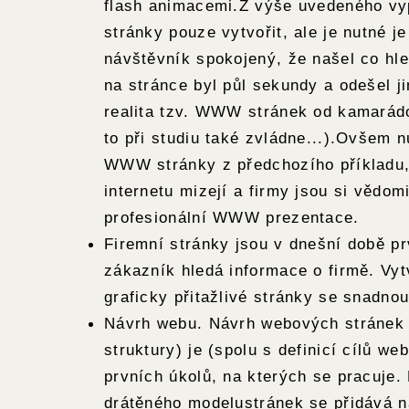
flash animacemi.Z výše uvedeného vyp
stránky pouze vytvořit, ale je nutné je
návštěvník spokojený, že našel co hle
na stránce byl půl sekundy a odešel j
realita tzv. WWW stránek od kamarád
to při studiu také zvládne...).Ovšem n
WWW stránky z předchozího příkladu,
internetu mizejí a firmy jsou si vědom
profesionální WWW prezentace.
Firemní stránky jsou v dnešní době p
zákazník hledá informace o firmě. Vy
graficky přitažlivé stránky se snadnou
Návrh webu. Návrh webových stránek 
struktury) je (spolu s definicí cílů we
prvních úkolů, na kterých se pracuje.
drátěného modelustránek se přidává n