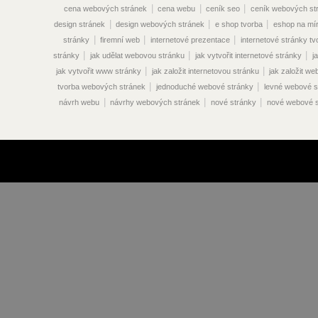
|
|
|
cena webových stránek
cena webu
ceník seo
ceník webových st
|
|
|
design stránek
design webových stránek
e shop tvorba
eshop na mí
|
|
|
stránky
firemní web
internetové prezentace
internetové stránky tv
|
|
|
stránky
jak udělat webovou stránku
jak vytvořit internetové stránky
j
|
|
jak vytvořit www stránky
jak založit internetovou stránku
jak založit w
|
|
tvorba webových stránek
jednoduché webové stránky
levné webové s
|
|
|
návrh webu
návrhy webových stránek
nové stránky
nové webové s
|
|
vyhledávače
optimalizace pro vyhledávače seo
optimalizace seo
|
optimalizace vyhledávače
optimalizace webových stránek pro vyhledáva
|
|
|
vyhledávače
optimalizace www stránek
originální webové stránky
|
|
překlady webových stránek
prodej webových stránek
prodej webu
|
|
|
stránek
propagace webových stránek
propagace webu
redakční sy
|
|
|
|
|
stránek
reklama na webu
seo ceník
seo eshop
seo online
|
|
optimalizace cena
seo optimalizace ceník
seo optimalizace praha
|
|
vyhledávače
seo optimalizace stránek
seo optimalizace webových strá
|
|
|
|
stránek
seo služby
seo webdesign
správa webových stránek
sp
|
|
|
|
stránek
stránky
tvorba eshopu
tvorba internetových obchodů
tvo
|
|
|
tvorba redakčního systému
tvorba shopu
tvorba stránky
tvorba w
|
|
tvorba webdesignu
tvorba webové stránky
tvorba webových prezent
|
|
stránek
tvorba webových stránek cena
tvorba webových stránek c